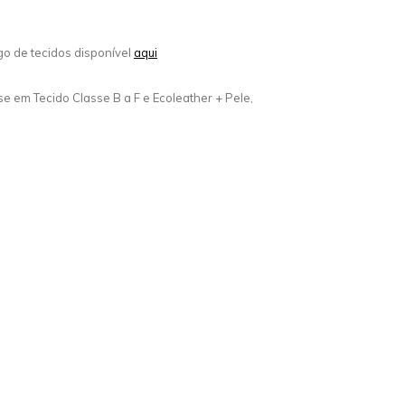
go de tecidos disponível
aqui
se em Tecido Classe B a F e Ecoleather + Pele,