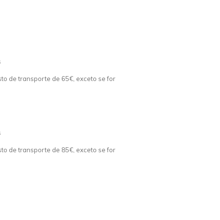
s
o de transporte de 65€, exceto se for
s
o de transporte de 85€, exceto se for