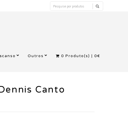
escanso
Outros
0
Produto(s) |
0€
Dennis Canto