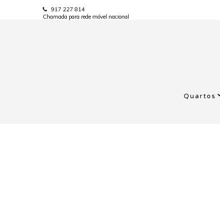
917 227 814
Chamada para rede móvel nacional
Quartos