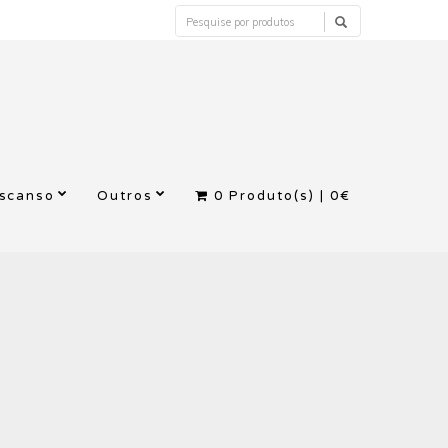
escanso
Outros
0
Produto(s) |
0€