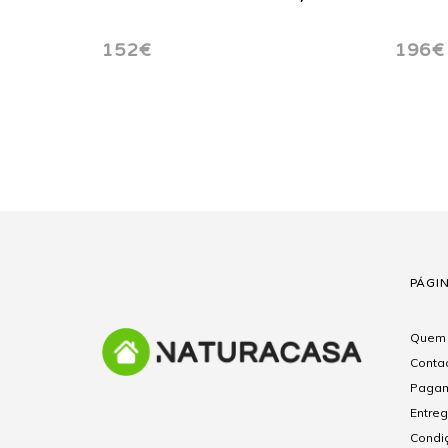
152€
196€
PÁGI
Quem
Conta
Pagam
Entre
Condi