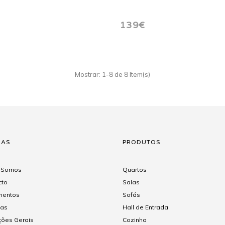
139€
Mostrar: 1-8 de 8 Item(s)
NAS
PRODUTOS
 Somos
Quartos
cto
Salas
entos
Sofás
gas
Hall de Entrada
ções Gerais
Cozinha