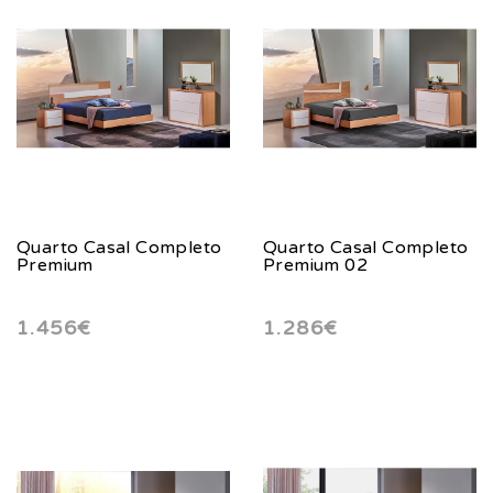
Quarto Casal Completo
Quarto Casal Completo
Premium
Premium 02
1.456€
1.286€