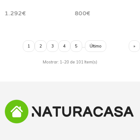
1.292€
800€
1
2
3
4
5
...
Último
»
Mostrar: 1-20 de 101 Item(s)