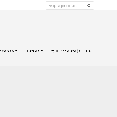
escanso
Outros
0
Produto(s) |
0€