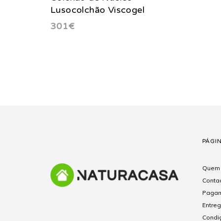
Lusocolchão Viscogel
301€
PÁGI
Quem
Conta
Pagam
Entre
Condi