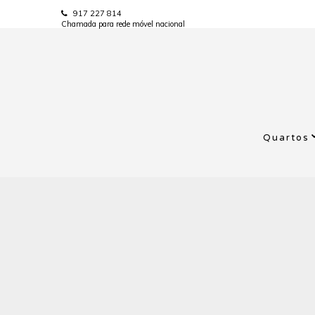
917 227 814
Chamada para rede móvel nacional
Quartos