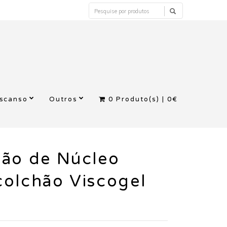
escanso
Outros
0
Produto(s) |
0€
hão de Núcleo
olchão Viscogel