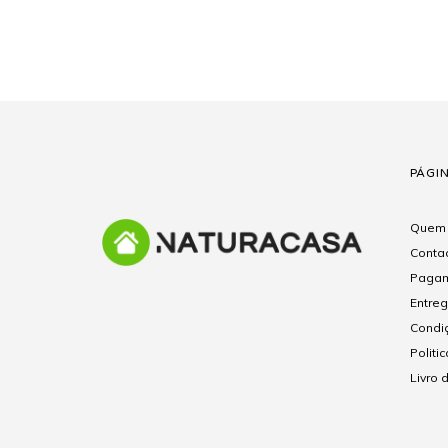
PÁGI
Quem
Conta
Pagam
Entre
Condi
Politi
Livro