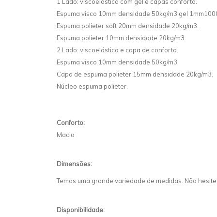
1 Lado: viscoelástica com gel e capas conforto.
Espuma visco 10mm densidade 50kg/m3 gel 1mm100
Espuma polieter soft 20mm densidade 20kg/m3.
Espuma polieter 10mm densidade 20kg/m3.
2 Lado: viscoelástica e capa de conforto.
Espuma visco 10mm densidade 50kg/m3.
Capa de espuma polieter 15mm densidade 20kg/m3.
Núcleo espuma polieter.
Conforto:
Macio
Dimensões:
Temos uma grande variedade de medidas. Não hesite
Disponibilidade: