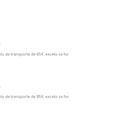
s
o de transporte de 65€, exceto se for
s
o de transporte de 85€, exceto se for