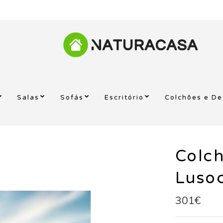
Salas
Sofás
Escritório
Colchões e D
Colc
Lusoc
301€