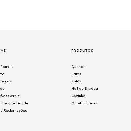
NAS
PRODUTOS
 Somos
Quartos
cto
Salas
entos
Sofás
gas
Hall de Entrada
ções Gerais
Cozinha
ca de privacidade
Oportunidades
 de Reclamações