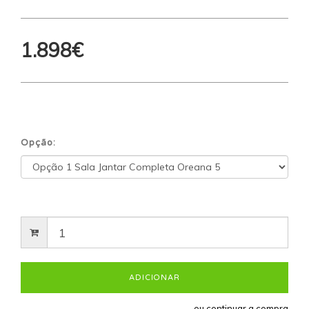
1.898€
Opção:
← ou continuar a compra