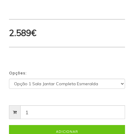
2.589€
Opções: