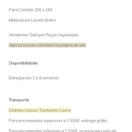
Para Colchão 200 x 160
Material em Lacado Brilho
Vendemos Tudo por Peças Separadas
Veja os nossos colchões na página do site
Disponibilidade:
Entregue em 2 a 4 semanas
Transporte:
Distritos Lisboa / Santarém / Leiria
Para encomendas superiores a 1 500€, entrega grátis
Para encomendas inferiores a 1 500€, acresce um custo de