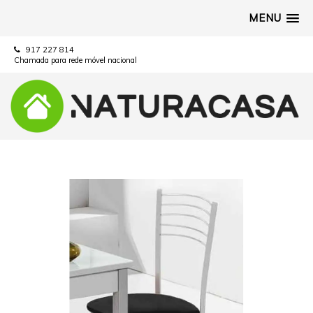
MENU
917 227 814
Chamada para rede móvel nacional