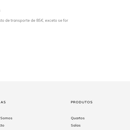
s
o de transporte de 85€, exceto se for
NAS
PRODUTOS
 Somos
Quartos
cto
Salas