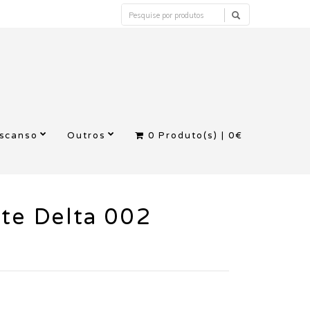
escanso
Outros
0
Produto(s) |
0€
te Delta 002