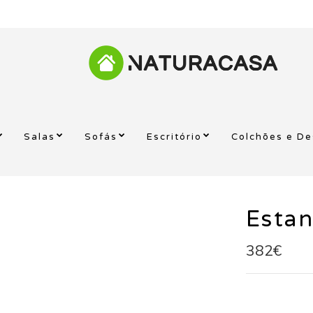
Salas
Sofás
Escritório
Colchões e D
Estan
382€