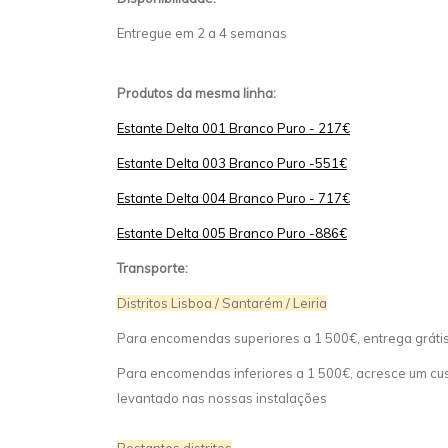
Entregue em 2 a 4 semanas
Produtos da mesma linha:
Estante Delta 001 Branco Puro - 217€
Estante Delta 003 Branco Puro -551€
Estante Delta 004 Branco Puro - 717€
Estante Delta 005 Branco Puro -886€
Transporte:
Distritos Lisboa / Santarém / Leiria
Para encomendas superiores a 1 500€, entrega gráti
Para encomendas inferiores a 1 500€, acresce um cust
levantado nas nossas instalações