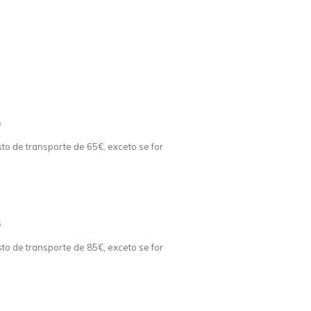
s
o de transporte de 65€, exceto se for
s
o de transporte de 85€, exceto se for