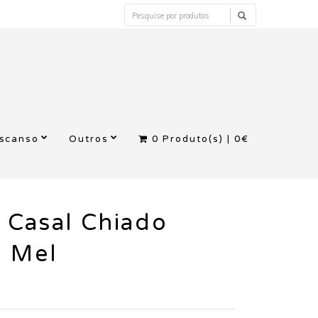
escanso
Outros
0
Produto(s) |
0€
 Casal Chiado
o Mel