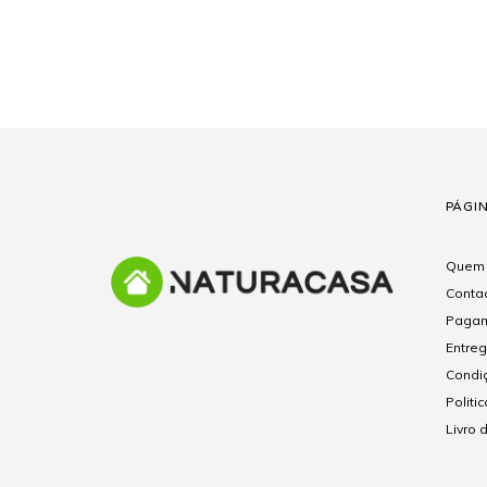
PÁGI
Quem
Conta
Pagam
Entre
Condi
Politi
Livro