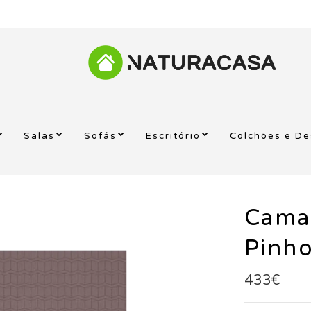
Salas
Sofás
Escritório
Colchões e D
Cama
Pinh
433€