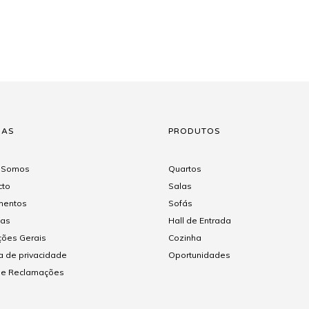
NAS
PRODUTOS
 Somos
Quartos
cto
Salas
entos
Sofás
gas
Hall de Entrada
ções Gerais
Cozinha
ca de privacidade
Oportunidades
 de Reclamações