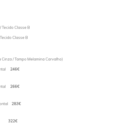
 Tecido Classe B
Tecido Classe B
da Cinza / Tampo Melamina Carvalho)
rontal
246€
rontal
266€
Frontal
283€
ntal
322€