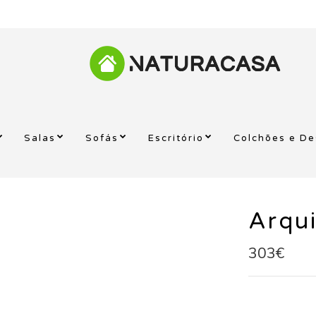
Salas
Sofás
Escritório
Colchões e D
Arqui
303€