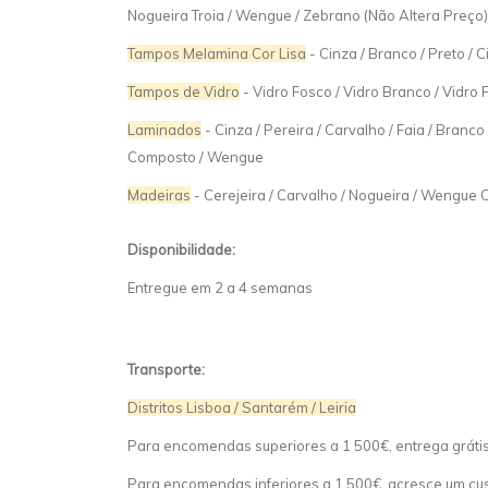
Nogueira Troia / Wengue / Zebrano (Não Altera Preço)
Tampos Melamina Cor Lisa
- Cinza / Branco / Preto / 
Tampos de Vidro
- Vidro Fosco / Vidro Branco / Vidro 
Laminados
- Cinza / Pereira / Carvalho / Faia / Branco
Composto / Wengue
Madeiras
- Cerejeira / Carvalho / Nogueira / Wengue 
Disponibilidade:
Entregue em 2 a 4 semanas
Transporte:
Distritos Lisboa / Santarém / Leiria
Para encomendas superiores a 1 500€, entrega gráti
Para encomendas inferiores a 1 500€, acresce um cust