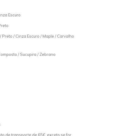
Cinza Escuro
Preto
 / Preto / Cinza Escuro / Maple / Carvalho
Composto / Sucupira / Zebrano
s
o de transporte de 65€, exceto se for