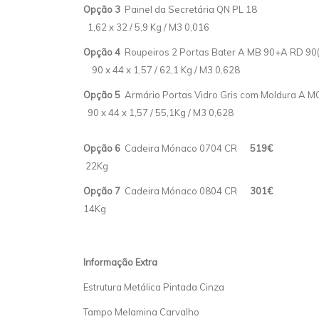
Opção 3
Painel da Secretária QN PL 
1,62 x 32 / 5,9 Kg / M3 0,016
Opção 4
Roupeiros 2 Portas Bater A MB 90+A R
90 x 44 x 1,57 / 62,1 Kg / M3 0,628
Opção 5
Armário Portas Vidro Gris com Moldura A
90 x 44 x 1,57 / 55,1Kg / M3 0,628
Opção 6
Cadeira Mónaco 0704 CR
5
22Kg
Opção 7
Cadeira Mónaco 0804 CR
3
14Kg
Informação Extra
Estrutura Metálica Pintada Cinza
Tampo Melamina Carvalho