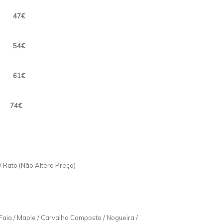
 12
47€
 14
54€
 16
61€
 20
74€
 / Rato (Não Altera Preço)
 Faia / Maple / Carvalho Composto / Nogueira /