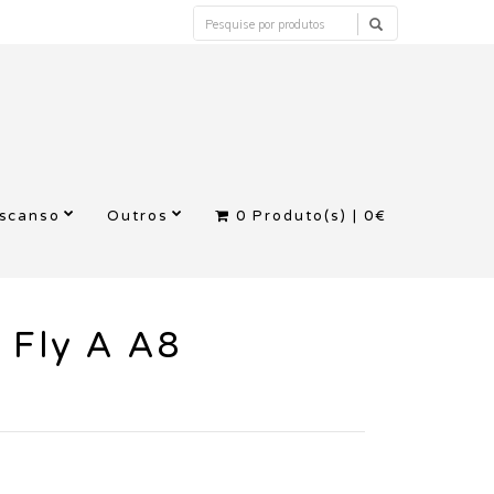
escanso
Outros
0
Produto(s) |
0€
 Fly A A8