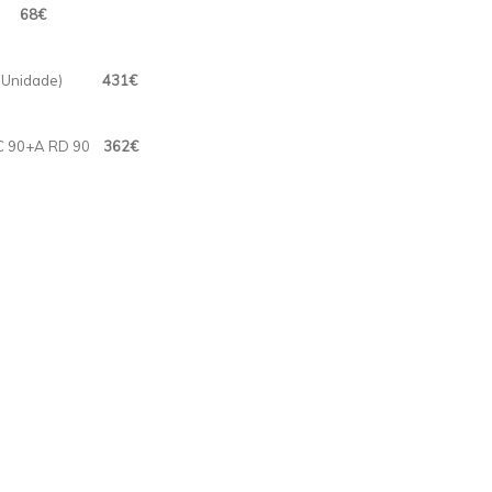
18
68€
D 90(Unidade)
431€
 MC 90+A RD 90
362€
19€
01€