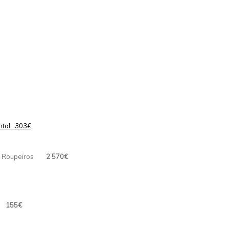
ontal 303€
s + Roupeiros
2 570€
0
155€