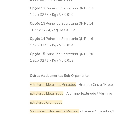
Opção 12
Painel da Secretária QN PL
1,02 x 32 / 3,7 Kg / M3 0,010
Opção 13
Painel da Secretária QN PL
1,22 x 32 / 4,5 Kg / M3 0,012
Opção 14
Painel da Secretária QN PL
1,42 x 32 / 5,2 Kg / M3 0,014
Opção 15
Painel da Secretária QN PL
1,82 x 32 / 6,7 Kg / M3 0,018
Outros Acabamentos Sob Orçamento
Estruturas Metálicas Pintadas
- Branco / Cinza / Preto
Estruturas Metalizada
- Alumínio Texturado / Alumínio
Estruturas Cromadas
Melamina Imitações de Madeira
- Pereira / Carvalho /