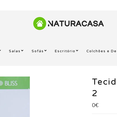
Salas
Sofás
Escritório
Colchões e D
Tecid
2
0€