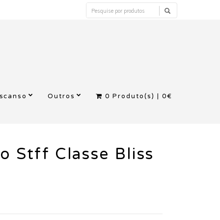
escanso
Outros
0
Produto(s) |
0€
o Stff Classe Bliss