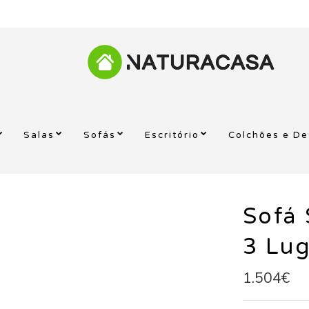
Salas
Sofás
Escritório
Colchões e D
Sofá 
3 Lu
1.504€