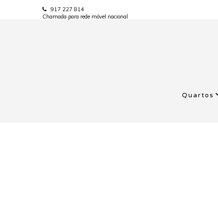
917 227 814
Chamada para rede móvel nacional
Quartos