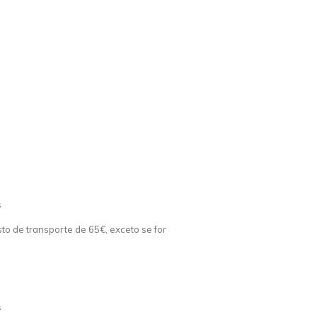
s
o de transporte de 65€, exceto se for
s