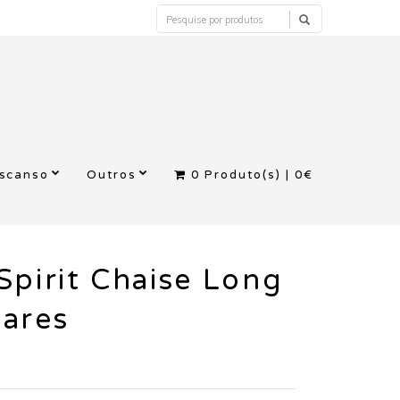
escanso
Outros
0
Produto(s) |
0€
Spirit Chaise Long
gares