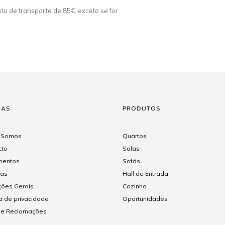
o de transporte de 85€, exceto se for
NAS
PRODUTOS
 Somos
Quartos
cto
Salas
entos
Sofás
gas
Hall de Entrada
ções Gerais
Cozinha
ca de privacidade
Oportunidades
 de Reclamações