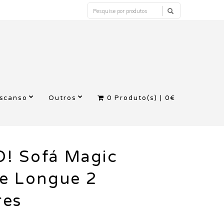
escanso
Outros
0
Produto(s) |
0€
! Sofá Magic
se Longue 2
res