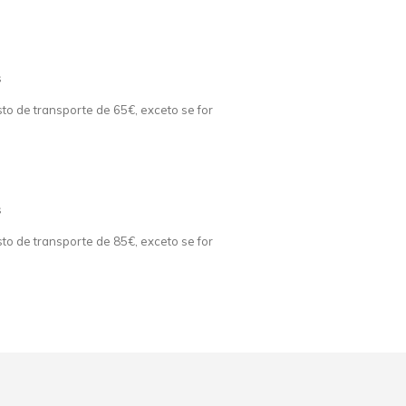
s
o de transporte de 65€, exceto se for
s
o de transporte de 85€, exceto se for