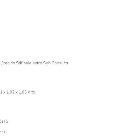
a / tecido Stff pele extra Sob Consulta
 x 1,02 x 1,03 Alto
as) S
as) L