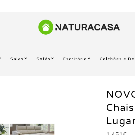
Salas
Sofás
Escritório
Colchões e D
NOVO
Chai
Luga
1.451€