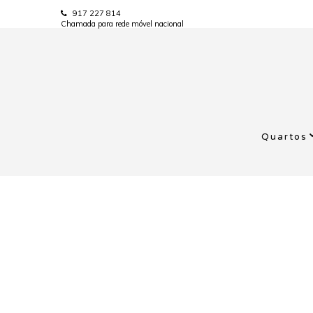
917 227 814
Chamada para rede móvel nacional
Quartos