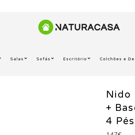
Salas
Sofás
Escritório
Colchões e D
Nido 
+ Bas
4 Pés
147€