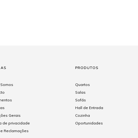
NAS
PRODUTOS
 Somos
Quartos
cto
Salas
entos
Sofás
gas
Hall de Entrada
ções Gerais
Cozinha
ca de privacidade
Oportunidades
 de Reclamações