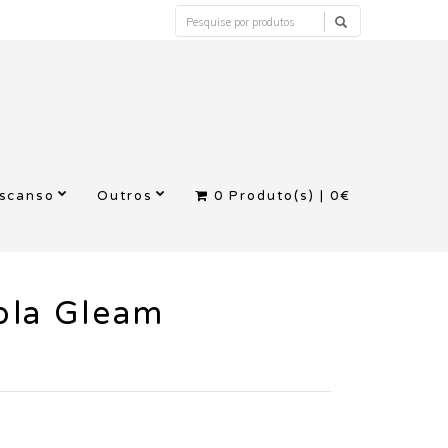
escanso
Outros
0
Produto(s) |
0€
ola Gleam