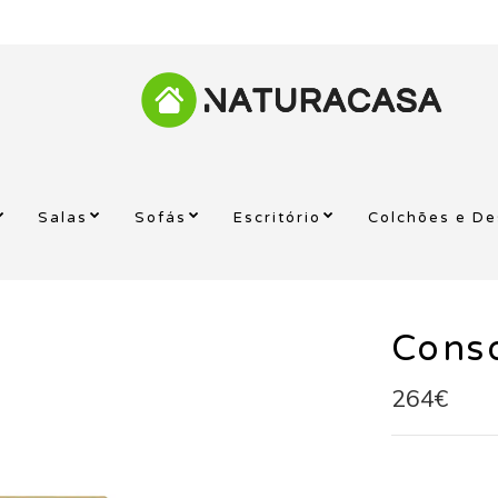
Salas
Sofás
Escritório
Colchões e D
Cons
264€