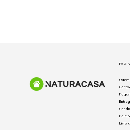
PÁGI
Quem
Conta
Pagam
Entre
Condi
Politi
Livro