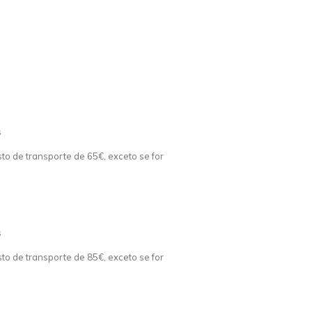
s
o de transporte de 65€, exceto se for
s
o de transporte de 85€, exceto se for