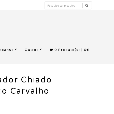
escanso
Outros
0
Produto(s) |
0€
ador Chiado
co Carvalho