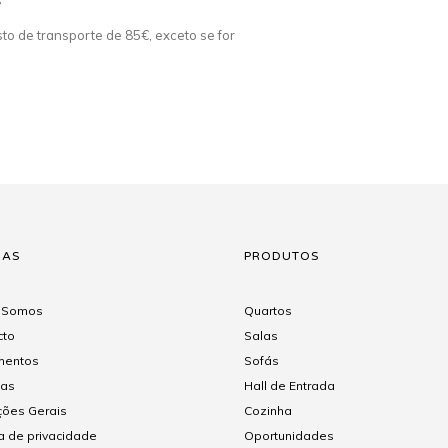
s
o de transporte de 85€, exceto se for
NAS
PRODUTOS
 Somos
Quartos
cto
Salas
entos
Sofás
gas
Hall de Entrada
ções Gerais
Cozinha
ca de privacidade
Oportunidades