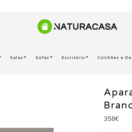
Salas
Sofás
Escritório
Colchões e D
Apar
Bran
358€